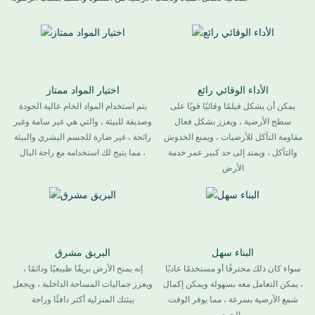
الأداء الوقائي رائع
اختيار المواد ممتاز
يمكن أن يشكل فيلمًا وقائيًا قويًا على
يتم استخدام المواد الخام عالية الجودة
سطح الأرضية ، ويعزز بشكل فعال
وصديقة للبيئة ، والتي هي غير سامة وغير
مقاومة التآكل للأرضيات ، ويمنع الخدوش
رائحة ، غير ضارة للجسم البشري والبيئة
والتآكل ، ويمتد إلى حد كبير عمر خدمة
، مما يتيح لك استخدامه مع راحة البال
الأرض
البناء سهل
البريق مشرق
سواء كان ذلك محترفًا أو مستخدمًا عاديًا
إنه يمنح الأرض بريقًا طبيعيًا ودائمًا ،
، يمكن التعامل معه بسهولة ويمكن إكمال
ويعزز جماليات المساحة الداخلية ، ويجعل
شمع الأرضية بسرعة ، مما يوفر الوقت
بيئتك المنزلية أكثر دافئًا وراحة
والجهد