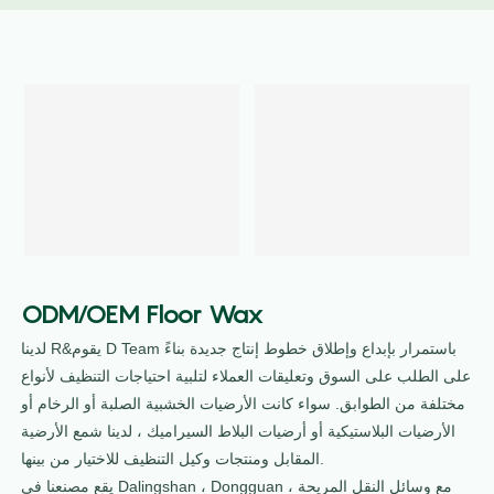
ODM/OEM Floor Wax
لدينا R&يقوم D Team باستمرار بإبداع وإطلاق خطوط إنتاج جديدة بناءً
على الطلب على السوق وتعليقات العملاء لتلبية احتياجات التنظيف لأنواع
مختلفة من الطوابق. سواء كانت الأرضيات الخشبية الصلبة أو الرخام أو
الأرضيات البلاستيكية أو أرضيات البلاط السيراميك ، لدينا شمع الأرضية
المقابل ومنتجات وكيل التنظيف للاختيار من بينها.
يقع مصنعنا في Dalingshan ، Dongguan ، مع وسائل النقل المريحة