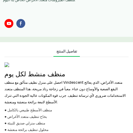
تفاصيل المنتج
منظف ​​منشط لكل يوم
احصل على منزل نظيف متألق مع منظف Viridescent متعدد الأغراض، الذي يعالج
البقع الصعبة والأوساخ دون عناء. معبأ في زجاجة رذاذ مريحة، هذا المنظف متعدد
الاستخدامات ضروري لأي ترسانة تنظيف. جرب قوة المكونات عالية الجودة التي تترك
الأسطح لامعة برائحة منعشة ومنعشة.
● منظف ​​الأسطح طبيعي بالكامل
● بخاخ تنظيف متعدد الأغراض
● منظف ​​منزلي صديق للبيئة
● محلول تنظيف برائحة منعشة