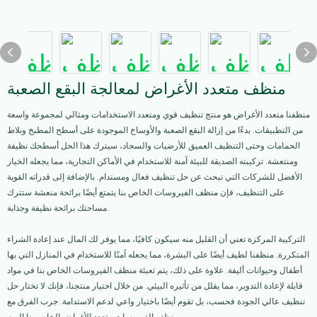
منظف ​​متعدد الأغراض لمعالجة البقع الصعبة
منظفنا متعدد الأغراض هو منتج تنظيف قوي ومتعدد الاستخدامات ومثالي لمجموعة واسعة
من التطبيقات. بدءًا من إزالة البقع الصعبة والأوساخ الموجودة على أسطح المطبخ وبلاط
الحمامات وحتى التنظيف العميق للأرضيات والسجاد، سيترك هذا الحل أسطحك نظيفة
ومنتعشة. تركيبته الصديقة للبيئة آمنة للاستخدام في الأماكن التجارية، مما يجعله الخيار
الأفضل للشركات التي تبحث عن حل تنظيف فعال ومستدام. بالإضافة إلى قدراته القوية
على التنظيف، فإن منظف الفيروسات الخاص بنا يتمتع أيضًا برائحة منعشة ستترك
مساحتك برائحة نظيفة وجذابة.
التركيبة المركزة تعني أن القليل منه سيكون كافيًا، مما يوفر لك المال عند إعادة الشراء
المتكررة. منظفنا لطيف أيضًا على البشرة، مما يجعله آمنًا للاستخدام في المنازل التي بها
أطفال وحيوانات أليفة. علاوة على ذلك، يتم تعبئة منظف الفيروسات الخاص بنا في مواد
قابلة لإعادة التدوير، مما يقلل من تأثيره البيئي. من خلال اختيار منتجنا، فإنك لا تختار حل
تنظيف عالي الجودة فحسب، بل تقوم أيضًا باختيار واعي لدعم الاستدامة. جرب الفرق مع
منظف الفيروسات متعدد الأغراض الخاص بنا اليوم.