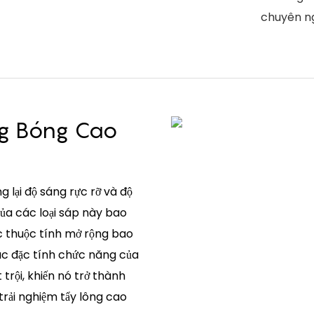
chuyên ng
ng Bóng Cao
lại độ sáng rực rỡ và độ
của các loại sáp này bao
ác thuộc tính mở rộng bao
ác đặc tính chức năng của
rội, khiến nó trở thành
trải nghiệm tẩy lông cao