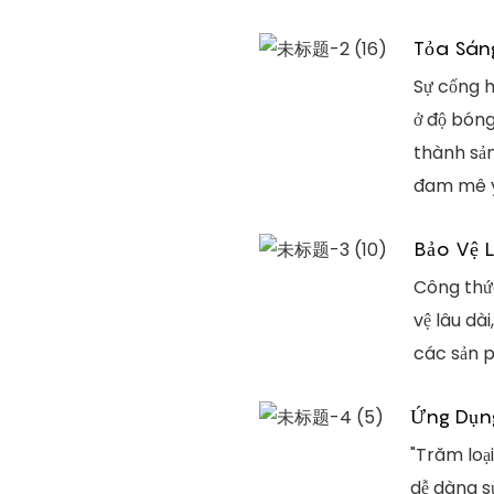
Tỏa Sáng
Sự cống h
ở độ bóng
thành sả
đam mê y
Bảo Vệ 
Công thức
vệ lâu dà
các sản 
Ứng Dụn
"Trăm loạ
dễ dàng sử