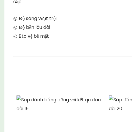
cấp.
◎ Độ sáng vượt trội
◎ Độ bền lâu dài
◎ Bảo vệ bề mặt