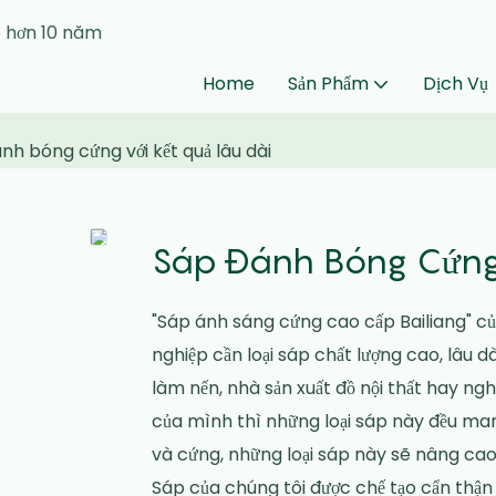
p hơn 10 năm
Home
Sản Phẩm
Dịch Vụ
nh bóng cứng với kết quả lâu dài
Sáp Đánh Bóng Cứng 
"Sáp ánh sáng cứng cao cấp Bailiang" c
nghiệp cần loại sáp chất lượng cao, lâu 
làm nến, nhà sản xuất đồ nội thất hay 
của mình thì những loại sáp này đều man
và cứng, những loại sáp này sẽ nâng cao
Sáp của chúng tôi được chế tạo cẩn thận 